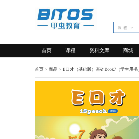
课 程
首页
课程
资料文库
商城
首页
>
商品
>
E口才（基础版）基础Book7（学生用