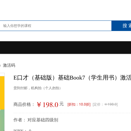
搜 
书）激活码
E口才（基础版）基础Book7（学生用书）激
货到付邮，机构拍（个人勿拍）
￥198.0
[折扣：10.0折]
[定价：
￥198.0
]
元
商品价格：
作者：
对应基础四级别
ISBN：
0