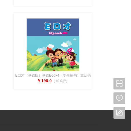
E口才（基础版）基础Book4（学生用书）激活码
（10.0折）
￥198.0