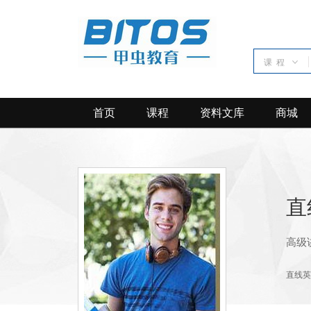
课 程
首页
课程
资料文库
商城
直
高级
直线英