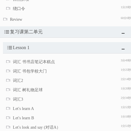
1分20秒
绕口令
60分0秒
Review
复习课第二单元
Lesson 1
3分49秒
词汇 书书店笔记本糕点
1分25秒
词汇 书包学校大门
2分14秒
词汇2
1分20秒
词汇 树礼物足球
2分34秒
词汇3
1分52秒
Let's learn A
1分18秒
Let's learn B
1分51秒
Let's look and say (对话A）