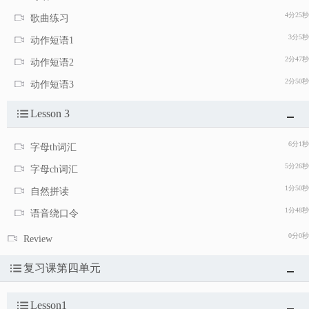
4分25秒
歌曲练习
3分5秒
动作短语1
2分47秒
动作短语2
2分50秒
动作短语3
Lesson 3
6分1秒
字母th词汇
5分26秒
字母ch词汇
1分50秒
自然拼读
1分48秒
语音绕口令
0分0秒
Review
复习课第四单元
Lesson1